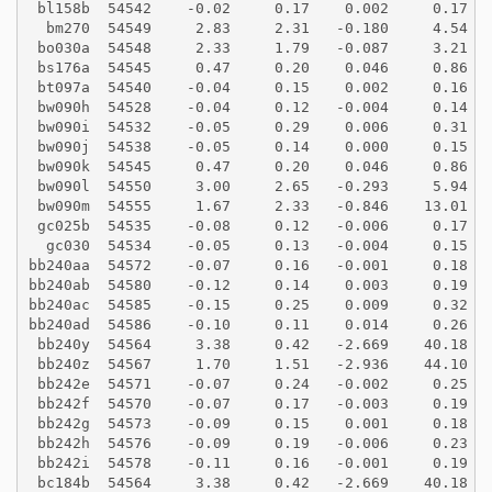
 bl158b  54542    -0.02     0.17    0.002     0.17
  bm270  54549     2.83     2.31   -0.180     4.54
 bo030a  54548     2.33     1.79   -0.087     3.21
 bs176a  54545     0.47     0.20    0.046     0.86
 bt097a  54540    -0.04     0.15    0.002     0.16
 bw090h  54528    -0.04     0.12   -0.004     0.14
 bw090i  54532    -0.05     0.29    0.006     0.31
 bw090j  54538    -0.05     0.14    0.000     0.15
 bw090k  54545     0.47     0.20    0.046     0.86
 bw090l  54550     3.00     2.65   -0.293     5.94
 bw090m  54555     1.67     2.33   -0.846    13.01
 gc025b  54535    -0.08     0.12   -0.006     0.17
  gc030  54534    -0.05     0.13   -0.004     0.15
bb240aa  54572    -0.07     0.16   -0.001     0.18
bb240ab  54580    -0.12     0.14    0.003     0.19
bb240ac  54585    -0.15     0.25    0.009     0.32
bb240ad  54586    -0.10     0.11    0.014     0.26
 bb240y  54564     3.38     0.42   -2.669    40.18
 bb240z  54567     1.70     1.51   -2.936    44.10
 bb242e  54571    -0.07     0.24   -0.002     0.25
 bb242f  54570    -0.07     0.17   -0.003     0.19
 bb242g  54573    -0.09     0.15    0.001     0.18
 bb242h  54576    -0.09     0.19   -0.006     0.23
 bb242i  54578    -0.11     0.16   -0.001     0.19
 bc184b  54564     3.38     0.42   -2.669    40.18