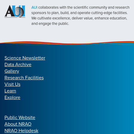
AUI
collaborates with the scientific community and research
sponsors to plan, build, and operate cutting-edge facilities.
We cultivate excellence, deliver value, enhance education,
and engage the public.
Science Newsletter
Data Archive
Gallery
Research Facilities
Visit Us
Learn
Explore
Public Website
About NRAO
NRAO Helpdesk