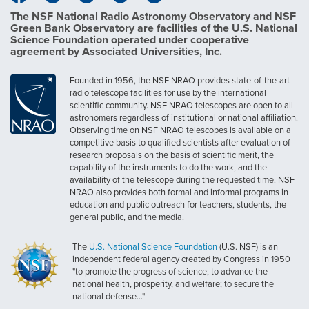
The NSF National Radio Astronomy Observatory and NSF
Green Bank Observatory are facilities of the U.S. National
Science Foundation operated under cooperative
agreement by Associated Universities, Inc.
Founded in 1956, the NSF NRAO provides state-of-the-art
radio telescope facilities for use by the international
scientific community. NSF NRAO telescopes are open to all
astronomers regardless of institutional or national affiliation.
Observing time on NSF NRAO telescopes is available on a
competitive basis to qualified scientists after evaluation of
research proposals on the basis of scientific merit, the
capability of the instruments to do the work, and the
availability of the telescope during the requested time. NSF
NRAO also provides both formal and informal programs in
education and public outreach for teachers, students, the
general public, and the media.
The
U.S. National Science Foundation
(U.S. NSF) is an
independent federal agency created by Congress in 1950
"to promote the progress of science; to advance the
national health, prosperity, and welfare; to secure the
national defense..."