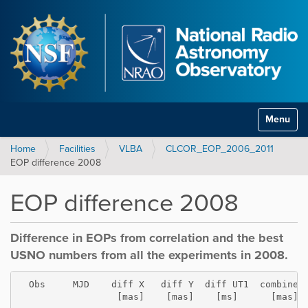
Toggle na
Home
Facilities
VLBA
CLCOR_EOP_2006_2011
EOP difference 2008
EOP difference 2008
Difference in EOPs from correlation and the best
USNO numbers from all the experiments in 2008.
  Obs     MJD    diff X   diff Y  diff UT1  combined
                  [mas]    [mas]    [ms]      [mas]