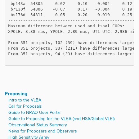
 bp143a  54805    -0.02     0.10   -0.004     0.12
 br130f  54806    -0.07     0.17   -0.004     0.19
 bs176d  54811    -0.05     0.20    0.010     0.25
----------------------------------------------------
Maximum difference between used and final EOPs:
XPOLE: 3.38 mas; YPOLE: 2.89 mas; UT1-UTC: 2.936 mil
From 351 projects, 102 (39) have differences larger 
From 351 projects, 337 (211) have differences larger
From 351 projects, 94 (33) have differences larger t
Proposing
Intro to the VLBA
Call for Proposals
Guide to NRAO User Portal
Guide to Proposing for the VLBA (and HSA/Global VLBI)
Observational Status Summary
News for Proposers and Observers
High Sensitivity Array