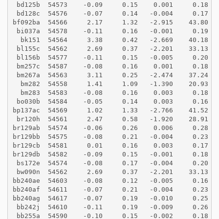
 bd125b  54573    -0.09     0.15    0.001     0.18
 bd128c  54576    -0.07     0.14   -0.004     0.17
bf092ba  54566     2.17     1.32   -2.915    43.80
 bi037a  54578    -0.11     0.16   -0.001     0.19
  bk151  54564     3.38     0.42   -2.669    40.18
 bl155c  54562     2.69     0.37   -2.201    33.13
 bl156b  54577    -0.11     0.15   -0.005     0.20
 bm257c  54587    -0.08     0.16    0.001     0.18
 bm267a  54563     3.11     0.25   -2.474    37.24
  bm282  54558     1.41     1.09   -1.390    20.93
  bm283  54583    -0.08     0.16    0.003     0.18
 bo030b  54584    -0.05     0.14    0.003     0.16
bp137ac  54569     1.02     1.33   -2.766    41.52
 br120h  54561     2.47     0.58   -1.920    28.91
br129ab  54574    -0.06     0.26    0.006     0.28
br129bb  54575    -0.08     0.21   -0.004     0.23
br129cb  54581     0.01     0.16    0.003     0.17
br129db  54582    -0.09     0.15   -0.001     0.18
 bs172e  54574    -0.08     0.17   -0.004     0.20
 bw090n  54562     2.69     0.37   -2.201    33.13
bb240ae  54603    -0.08     0.12   -0.005     0.16
bb240af  54611    -0.07     0.21   -0.004     0.23
bb240ag  54617    -0.07     0.19   -0.010     0.25
 bb242j  54610    -0.11     0.19   -0.009     0.26
 bb255a  54590    -0.10     0.15   -0.002     0.18